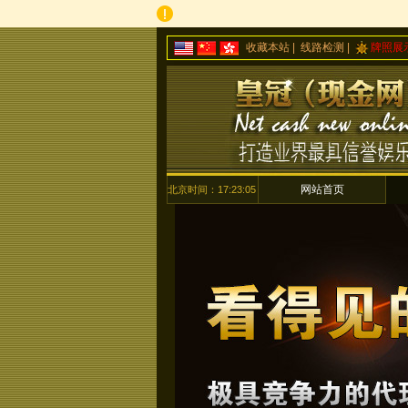
收藏本站
|
线路检测
|
牌照展
网站首页
北京时间：17:23:05