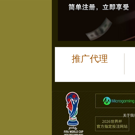
推广代理
关于我