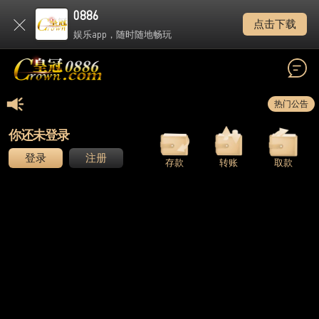
0886
点击下载
娱乐app，随时随地畅玩
热门公告
你还未登录
登录
注册
存款
转账
取款