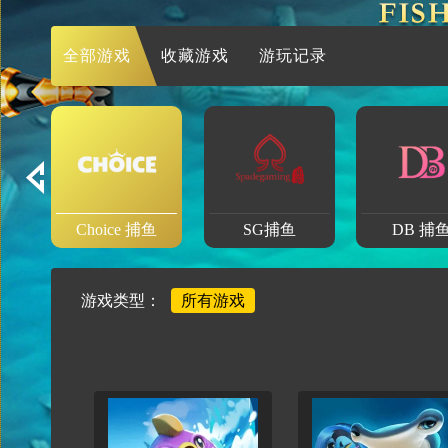
全部游戏
收藏游戏
游玩记录
Choice 捕鱼
SG捕鱼
DB 捕
所有游戏