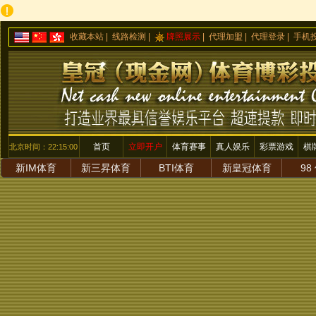
收藏本站
|
线路检测
|
牌照展示
|
代理加盟
|
代理登录
|
手机
首页
立即开户
体育赛事
真人娱乐
彩票游戏
棋
北京时间：22:15:01
新IM体育
新三昇体育
BTI体育
新皇冠体育
98